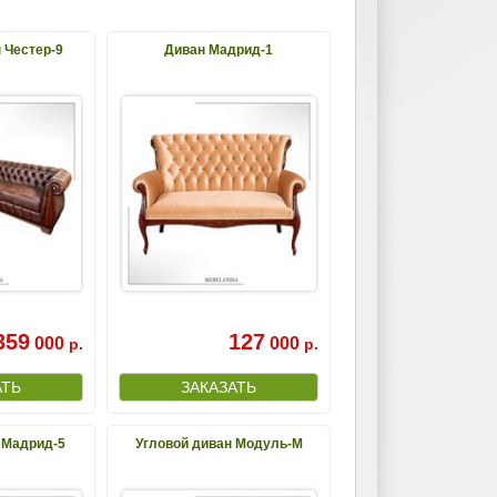
 Честер-9
Диван Мадрид-1
359
127
000
000
р.
р.
 Мадрид-5
Угловой диван Модуль-М