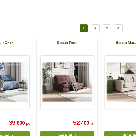
1
2
3
4
ан Сити
Диван Глен
Диван Мег
39
52
800
400
р.
р.