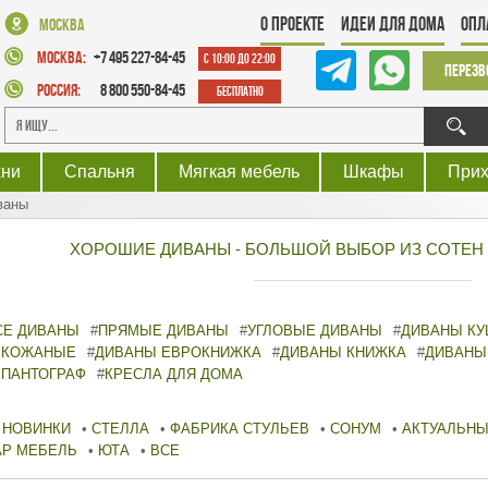
О проекте
Идеи для дома
Опл
Москва
Москва:
+7 495 227-84-45
с 10:00 до 22:00
Перезв
Россия:
8 800 550-84-45
Бесплатно
хни
Спальня
Мягкая мебель
Шкафы
При
ваны
ХОРОШИЕ ДИВАНЫ - БОЛЬШОЙ ВЫБОР ИЗ СОТЕН
СЕ ДИВАНЫ
#
ПРЯМЫЕ ДИВАНЫ
#
УГЛОВЫЕ ДИВАНЫ
#
ДИВАНЫ КУ
 КОЖАНЫЕ
#
ДИВАНЫ ЕВРОКНИЖКА
#
ДИВАНЫ КНИЖКА
#
ДИВАНЫ
 ПАНТОГРАФ
#
КРЕСЛА ДЛЯ ДОМА
НОВИНКИ
•
СТЕЛЛА
•
ФАБРИКА СТУЛЬЕВ
•
СОНУМ
•
АКТУАЛЬНЫ
АР МЕБЕЛЬ
•
ЮТА
•
ВСЕ