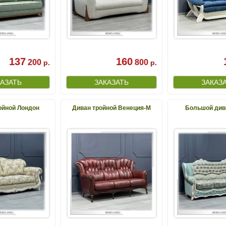
137
160
200
800
р.
р.
ойной Лондон
Диван тройной Венеция-М
Большой див