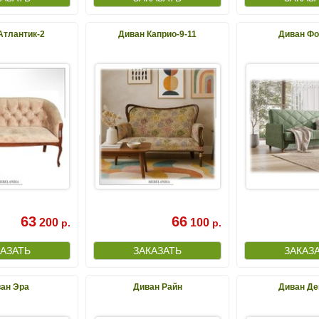
Атлантик-2
Диван Каприо-9-11
Диван Фо
63
66
200
100
р.
р.
ан Эра
Диван Райн
Диван Де