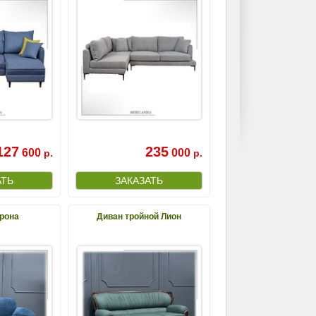
127
235
600
000
р.
р.
рона
Диван тройной Лион