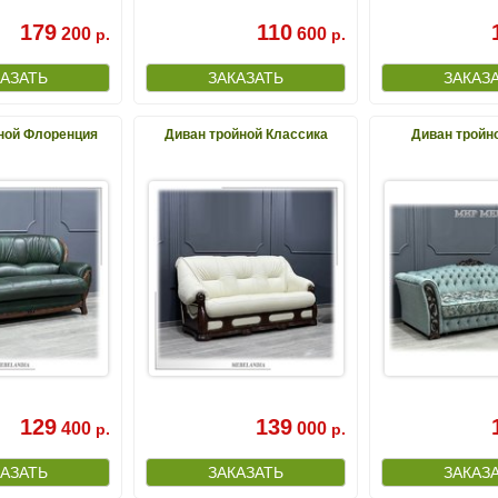
179
110
200
600
р.
р.
ной Флоренция
Диван тройной Классика
Диван тройн
129
139
400
000
р.
р.