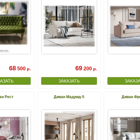
68
69
500
200
р.
р.
ан Рест
Диван Мадрид-5
Диван Фр