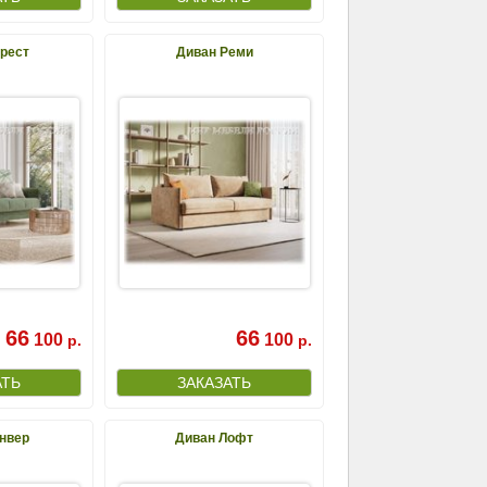
рест
Диван Реми
66
66
100
100
р.
р.
нвер
Диван Лофт