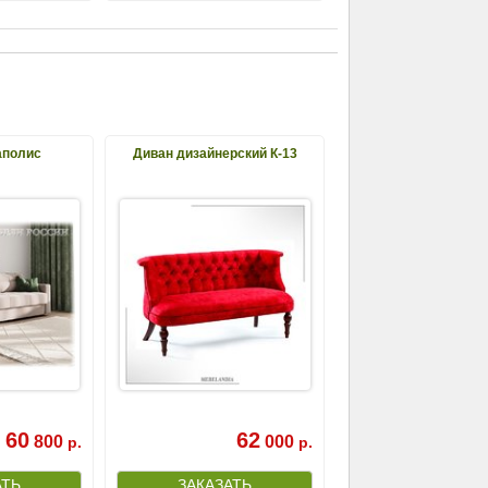
аполис
Диван дизайнерский К-13
60
62
800
000
р.
р.