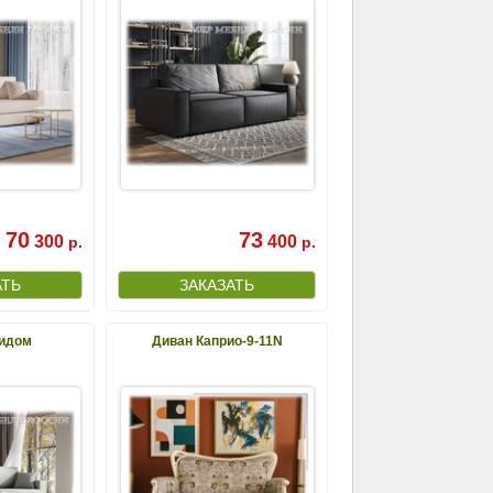
70
73
300
400
р.
р.
идом
Диван Каприо-9-11N