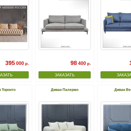
395
98
000
400
р.
р.
 Торонто
Диван Палермо
Диван Ве