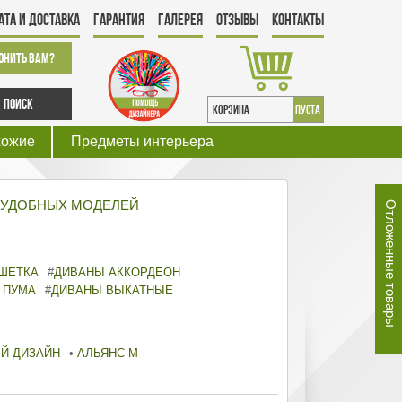
ата и Доставка
Гарантия
Галерея
Отзывы
Контакты
онить Вам?
Поиск
КОРЗИНА
пуста
хожие
Предметы интерьера
 УДОБНЫХ МОДЕЛЕЙ
Отложенные товары
ШЕТКА
#
ДИВАНЫ АККОРДЕОН
 ПУМА
#
ДИВАНЫ ВЫКАТНЫЕ
Й ДИЗАЙН
•
АЛЬЯНС М