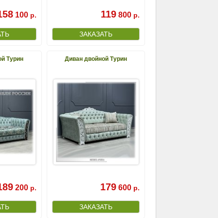
158
119
100
800
р.
р.
ой Турин
Диван двойной Турин
189
179
200
600
р.
р.