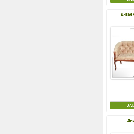
Диван 
Див