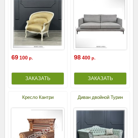
69
98
100
400
р.
р.
Кресло Кантри
Диван двойной Турин