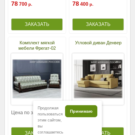
78
78
700
400
р.
р.
Комплект мягкой
Угловой диван Денвер
мебели Фрегат-02
Продолжая
Принимаю
92
Цена по запросу
400
р.
пользоваться
этим сайтом,
вы
соглашаетесь