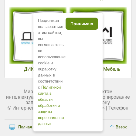
Продолжая
Принимаю
пользоваться
этим сайтом,
вы
соглашаетесь
на
использование
cookie и
ДИК Мебель
DeepHouse Мебель
обработку
данных в
соответствии
с
Политикой
Мир мебели России является объектом
сайта в
интеллектуальной собственности. Любое копирование
области
запрещено и преследуется по закону.
обработки и
© Интернет-магазин «
Мир мебели России
» | Телефон
защиты
+7 (495) 227-84-45.
персональных
данных
Полная версия сайта
Вверх