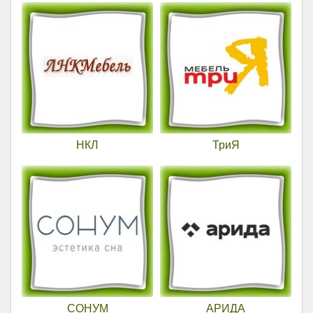
НКЛ
ТриЯ
СОНУМ
АРИДА