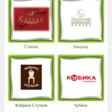
Стелла
Бештау
Фабрика Стульев
Кубика