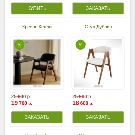
Кресло Келли
Стул Дублин
25
900
р.
25
900
р.
19
18
700
600
р.
р.