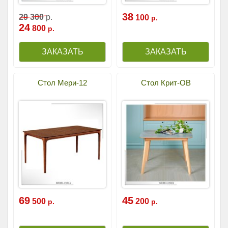
38
29
300
р.
100
р.
24
800
р.
Стол Мери-12
Стол Крит-ОВ
69
45
500
200
р.
р.