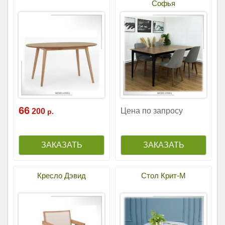
Софья
66
Цена по запросу
200
р.
Кресло Дэвид
Стол Крит-М