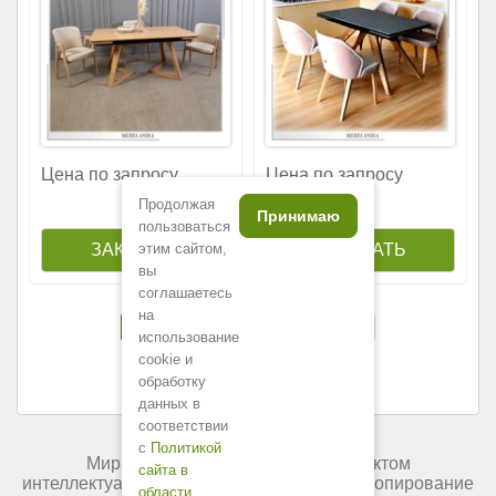
Цена по запросу
Цена по запросу
Продолжая
Принимаю
пользоваться
этим сайтом,
вы
соглашаетесь
на
1
2
3
4
5
6
использование
cookie и
обработку
данных в
соответствии
с
Политикой
Мир мебели России является объектом
сайта в
интеллектуальной собственности. Любое копирование
области