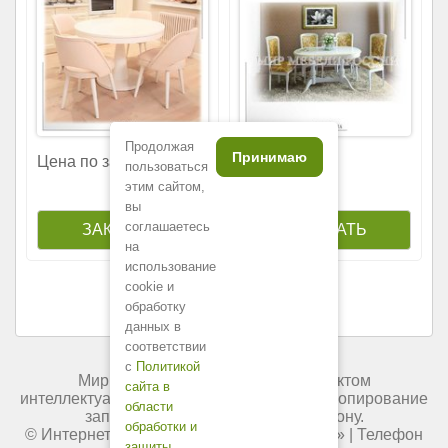
Продолжая
Принимаю
126
Цена по запросу
500
р.
пользоваться
этим сайтом,
вы
соглашаетесь
на
использование
cookie и
обработку
данных в
соответствии
с
Политикой
Мир мебели России является объектом
сайта в
интеллектуальной собственности. Любое копирование
области
запрещено и преследуется по закону.
обработки и
© Интернет-магазин «
Мир мебели России
» | Телефон
защиты