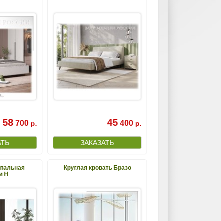
58
45
700
400
р.
р.
спальная
Круглая кровать Бразо
и Н