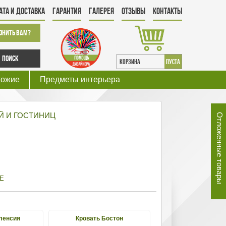
ата и Доставка
Гарантия
Галерея
Отзывы
Контакты
онить Вам?
Поиск
КОРЗИНА
пуста
хожие
Предметы интерьера
Й И ГОСТИНИЦ
Отложенные товары
Е
ленсия
Кровать Бостон