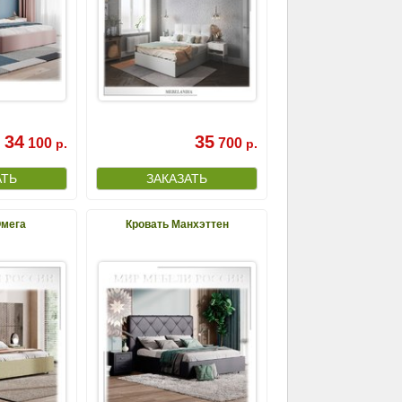
34
35
100
700
р.
р.
Омега
Кровать Манхэттен