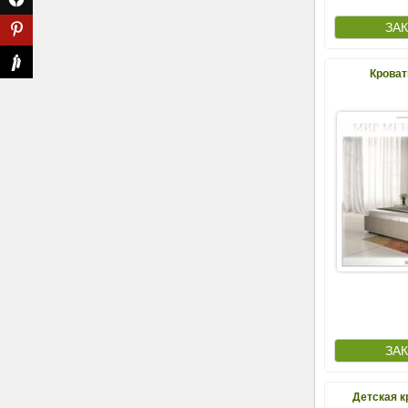
Кроват
Детская к