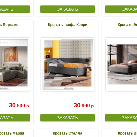
ь Бергамо
Кровать - софа Капри
Кровать Э
30
30
500
990
р.
р.
ровать Мария
Кровать Стелла
Кровать В