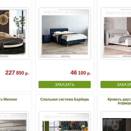
227
46
850
100
р.
р.
ть Милано
Спальная система Барбара
Кровать дву
Априор