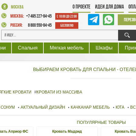
О проекте
Идеи для дома
Опл
Москва
Москва:
+7 495 227-84-45
с 10:00 до 22:00
Перезв
Россия:
8 800 550-84-45
Бесплатно
хни
Спальня
Мягкая мебель
Шкафы
При
ВЫБИРАЕМ КРОВАТЬ ДЛЯ СПАЛЬНИ - ОТЕЛЕ
ЯГКИЕ КРОВАТИ
#
КРОВАТИ ИЗ МАССИВА
СОНУМ
•
АКТУАЛЬНЫЙ ДИЗАЙН
•
КАЧКАНАР МЕБЕЛЬ
•
ЮТА
•
ВС
ПОПУЛЯРНЫЕ ТОВАРЫ
вать Априор ФС
Кровать Мадрид
Кровать Ва