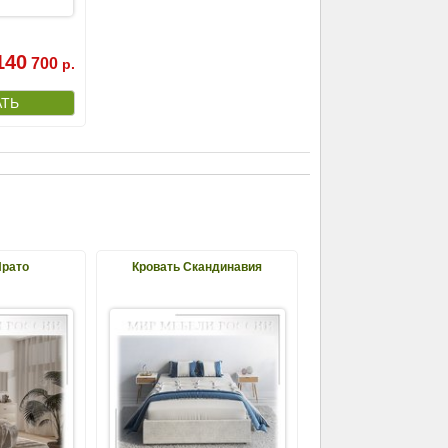
140
700
р.
Прато
Кровать Скандинавия