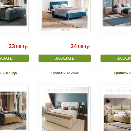
33
34
600
000
р.
р.
ть Аманда
Кровать Оливия
Кровать 