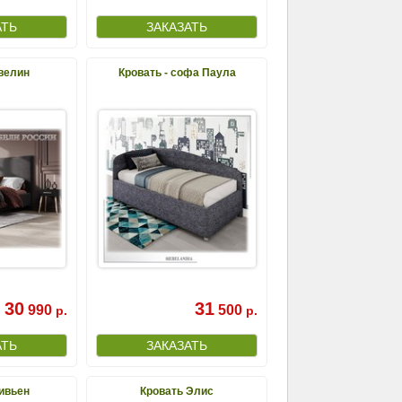
велин
Кровать - софа Паула
30
31
990
500
р.
р.
ивьен
Кровать Элис