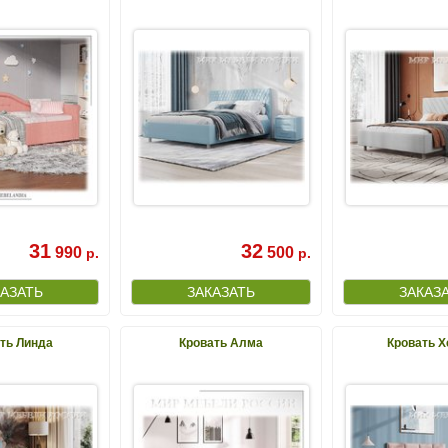
31
32
990
500
р.
р.
ть Линда
Кровать Алма
Кровать Х