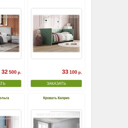
32
33
500
100
р.
р.
ельга
Кровать Каприз