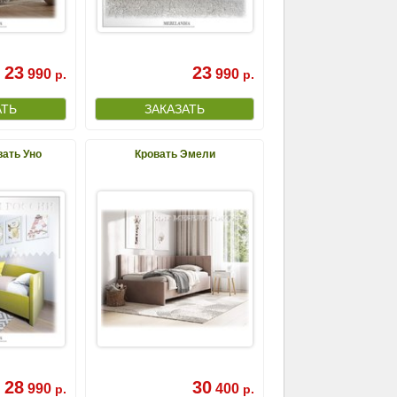
23
23
990
990
р.
р.
вать Уно
Кровать Эмели
28
30
990
400
р.
р.