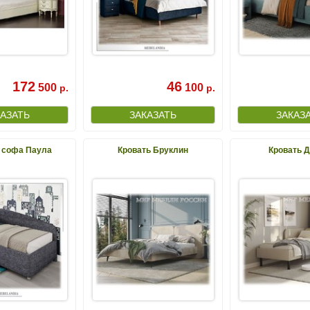
172
46
500
100
р.
р.
- софа Паула
Кровать Бруклин
Кровать 