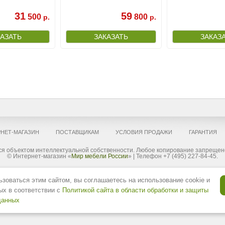
31
59
500
800
р.
р.
НЕТ-МАГАЗИН
ПОСТАВЩИКАМ
УСЛОВИЯ ПРОДАЖИ
ГАРАНТИЯ
я объектом интеллектуальной собственности. Любое копирование запрещено
© Интернет-магазин «
Мир мебели России
» | Телефон +7 (495) 227-84-45.
ложения, опубликованные на сайте, не являются публичной офертой, определяемой положениями Статьи 437(2) ГК РФ но, 
зоваться этим сайтом, вы соглашаетесь на использование cookie и
им образом. «Mebelandia.com» вправе частично или полностью изменять комплектацию товара и продукции, условия обслу
ле цвет мебели, элементы декора и рисунок, могут не соответствовать реальным, в связи с индивидуальными настро
ых в соответствии с
Политикой сайта в области обработки и защиты
 Вами способа оплаты. «Мир мебели России» не отвечает за качество услуг, оказываемых сторонними организациями (т
данных