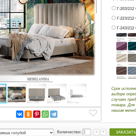
Г-203/212
Г-223/212
Г-243/212
Срок исполн
выборе опре
случаях пре
товара. Для
нашим менед
Количество: