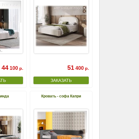
44
51
100
400
р.
р.
Линда
Кровать - софа Капри