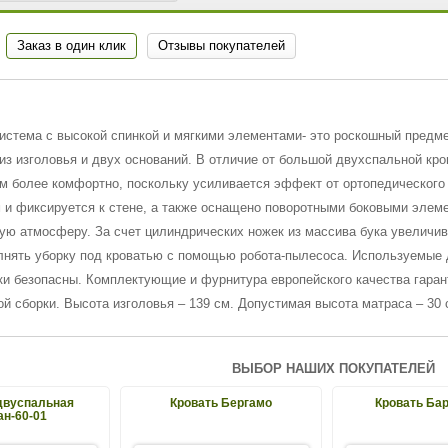
Заказ в один клик
Отзывы покупателей
истема с высокой спинкой и мягкими элементами- это роскошный предме
из изголовья и двух оснований. В отличие от большой двухспальной кр
ем более комфортно, поскольку усиливается эффект от ортопедического 
 и фиксируется к стене, а также оснащено поворотными боковыми эле
ую атмосферу. За счет цилиндрических ножек из массива бука увеличива
лнять уборку под кроватью с помощью робота-пылесоса. Используемые 
ки безопасны. Комплектующие и фурнитура европейского качества гара
ой сборки. Высота изголовья – 139 см. Допустимая высота матраса – 30 
ВЫБОР НАШИХ ПОКУПАТЕЛЕЙ
двуспальная
Кровать Бергамо
Кровать Ба
н-60-01