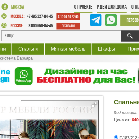
О проекте
Идеи для дома
Опл
Москва
Москва:
+7 495 227-84-45
с 10:00 до 22:00
Перезв
Россия:
8 800 550-84-45
Бесплатно
хни
Спальня
Мягкая мебель
Шкафы
При
система Барбара
Спальна
Код товара:
Цена от:
640
Г-183/212