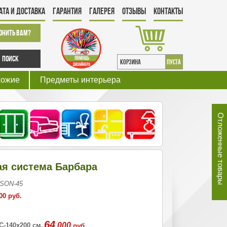
ата и Доставка
Гарантия
Галерея
Отзывы
Контакты
онить Вам?
Поиск
КОРЗИНА
пуста
хожие
Предметы интерьера
Отложенные товары
я система Барбара
 SON-45
00 руб.
64
000
 С-140х200 см.
руб.