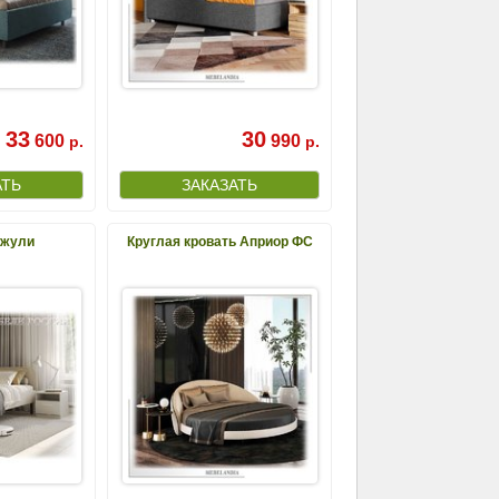
33
30
600
990
р.
р.
Джули
Круглая кровать Априор ФС