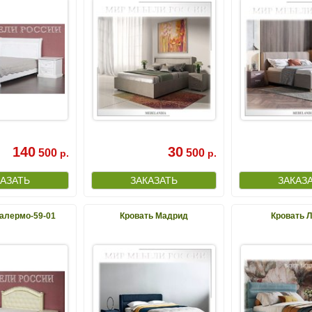
140
30
500
500
р.
р.
алермо-59-01
Кровать Мадрид
Кровать 