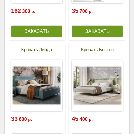
162
35
300
700
р.
р.
Кровать Линда
Кровать Бостон
33
45
600
400
р.
р.