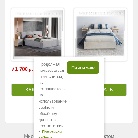
Продолжая
Принимаю
71
23
700
990
р.
р.
пользоваться
этим сайтом,
вы
соглашаетесь
на
использование
cookie и
обработку
данных в
соответствии
с
Политикой
Мир мебели России является объектом