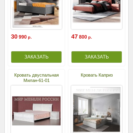
30
47
990
800
р.
р.
Кровать двуспальная
Кровать Каприз
Милан-61-01