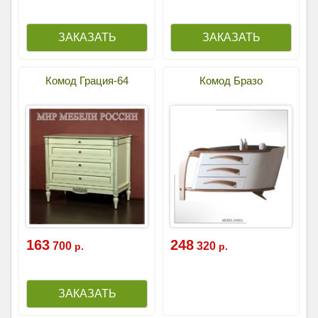
Комод Грация-64
Комод Бразо
163
248
700
320
р.
р.