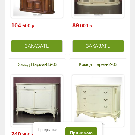
104
89
500
000
р.
р.
Комод Парма-86-02
Комод Парма-2-02
Продолжая
Принимаю
240
151
900
400
р.
р.