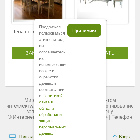
Продолжая
Принимаю
163
Цена по запросу
200
р.
пользоваться
этим сайтом,
вы
соглашаетесь
на
использование
cookie и
обработку
данных в
соответствии
с
Политикой
Мир мебели России является объектом
сайта в
интеллектуальной собственности. Любое копирование
области
запрещено и преследуется по закону.
обработки и
© Интернет-магазин «
Мир мебели России
» | Телефон
защиты
+7 (495) 227-84-45.
персональных
данных
Полная версия сайта
Вверх