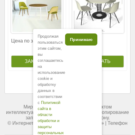
Продолжая
Принимаю
58
Цена по запросу
500
р.
пользоваться
этим сайтом,
вы
соглашаетесь
на
использование
cookie и
обработку
данных в
соответствии
с
Политикой
Мир мебели России является объектом
сайта в
интеллектуальной собственности. Любое копирование
области
запрещено и преследуется по закону.
обработки и
© Интернет-магазин «
Мир мебели России
» | Телефон
защиты
+7 (495) 227-84-45.
персональных