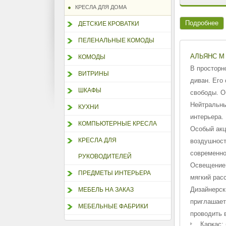
КРЕСЛА ДЛЯ ДОМА
Подробнее
ДЕТСКИЕ КРОВАТКИ
ПЕЛЕНАЛЬНЫЕ КОМОДЫ
АЛЬЯНС М
КОМОДЫ
В просторн
ВИТРИНЫ
диван. Его
ШКАФЫ
свободы. О
Нейтральны
КУХНИ
интерьера.
КОМПЬЮТЕРНЫЕ КРЕСЛА
Особый акц
КРЕСЛА ДЛЯ
воздушност
современно
РУКОВОДИТЕЛЕЙ
Освещение 
ПРЕДМЕТЫ ИНТЕРЬЕРА
мягкий рас
Дизайнерск
МЕБЕЛЬ НА ЗАКАЗ
приглашает
МЕБЕЛЬНЫЕ ФАБРИКИ
проводить 
Каркас: