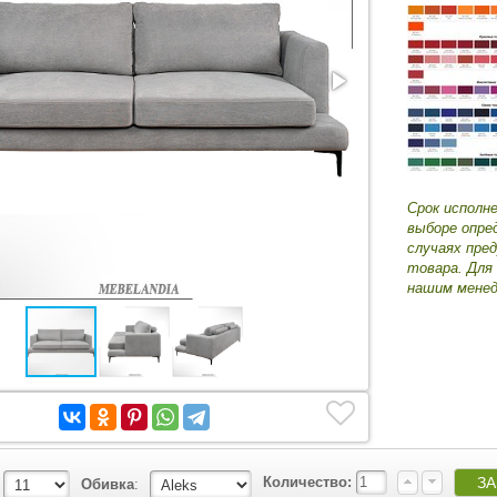
Срок исполн
выборе опре
случаях пре
товара. Для
нашим менед
Количество:
Обивка
: