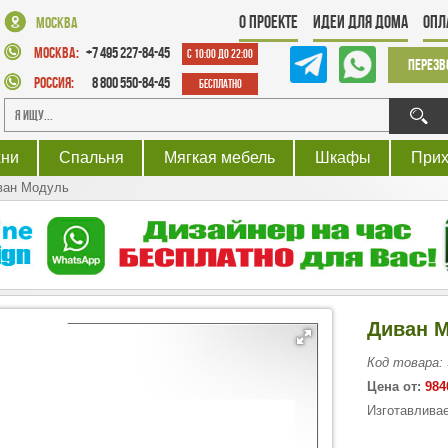
О проекте
Идеи для дома
Опл
Москва
Москва:
+7 495 227-84-45
с 10:00 до 22:00
Перезв
Россия:
8 800 550-84-45
Бесплатно
хни
Спальня
Мягкая мебель
Шкафы
При
ван Модуль
Диван 
Код товара:
Цена от:
984
Изготавливае