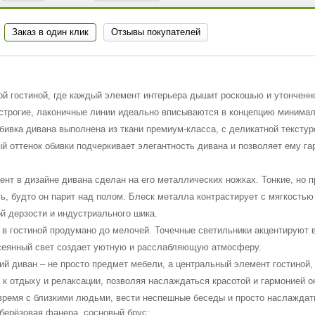
Заказ в один клик
Отзывы покупателей
ой гостиной, где каждый элемент интерьера дышит роскошью и утончен
 строгие, лаконичные линии идеально вписываются в концепцию минима
бивка дивана выполнена из ткани премиум-класса, с деликатной текстуро
й оттенок обивки подчеркивает элегантность дивана и позволяет ему г
ент в дизайне дивана сделан на его металлических ножках. Тонкие, но п
ь, будто он парит над полом. Блеск металла контрастирует с мягкостью
й дерзости и индустриального шика.
в гостиной продумано до мелочей. Точечные светильники акцентируют 
сеянный свет создает уютную и расслабляющую атмосферу.
ий диван – не просто предмет мебели, а центральный элемент гостиной, 
 к отдыху и релаксации, позволяя наслаждаться красотой и гармонией 
время с близкими людьми, вести неспешные беседы и просто наслаждат
 берёзовая фанера, сосновый брус;