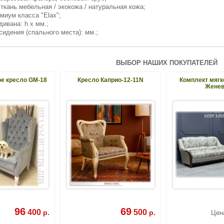
 ткань мебельная / экокожа / натуральная кожа;
миум класса "Elax";
дивана: h х мм.;
сидения (спального места): мм.;
ВЫБОР НАШИХ ПОКУПАТЕЛЕЙ
е кресло GM-18
Кресло Каприо-12-11N
Комплект мягк
Жене
96
69
400
500
р.
р.
Цен