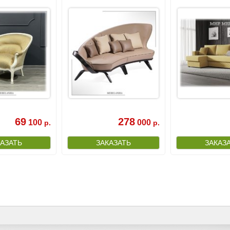
69
278
100
000
р.
р.