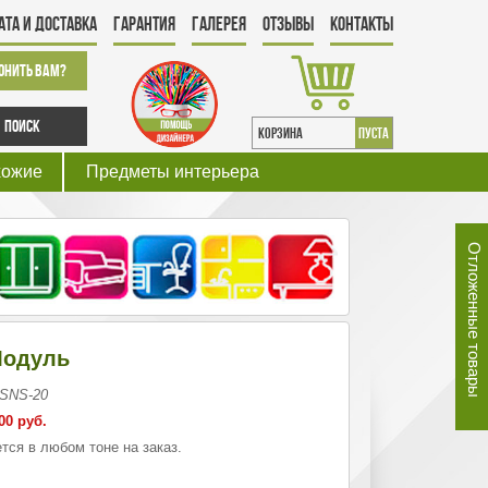
ата и Доставка
Гарантия
Галерея
Отзывы
Контакты
онить Вам?
Поиск
КОРЗИНА
пуста
хожие
Предметы интерьера
Отложенные товары
Модуль
 SNS-20
00 руб.
тся в любом тоне на заказ.