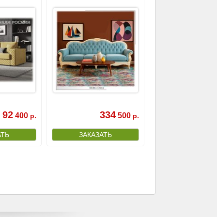
92
334
400
500
р.
р.