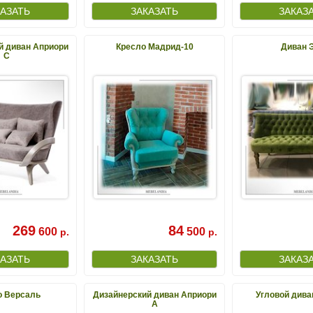
й диван Априори
Кресло Мадрид-10
Диван 
С
269
84
600
500
р.
р.
о Версаль
Дизайнерский диван Априори
Угловой дива
А