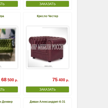
Эра
Кресло Честер
68
75
500
400
р.
р.
н Денвер
Диван Александрит-6-31