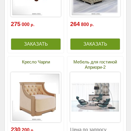
275
264
000
800
р.
р.
Кресло Чарли
Мебель для гостиной
Априори-2
230
Цена по запросу
200
р.