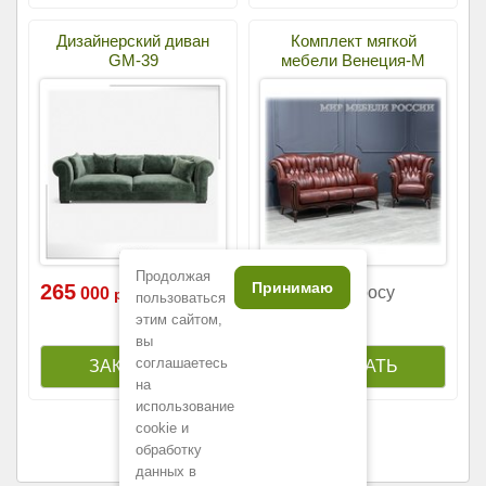
Дизайнерский диван
Комплект мягкой
GM-39
мебели Венеция-М
Продолжая
Принимаю
265
Цена по запросу
000
р.
пользоваться
этим сайтом,
вы
соглашаетесь
на
использование
cookie и
обработку
данных в