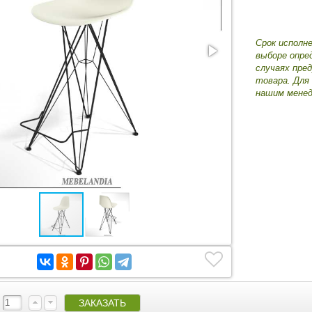
Срок исполн
выборе опре
случаях пре
товара. Для
нашим менед
: