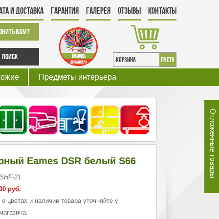
ата и Доставка
Гарантия
Галерея
Отзывы
Контакты
онить Вам?
Поиск
КОРЗИНА
пуста
хожие
Предметы интерьера
Отложенные товары
арный Eames DSR белый S66
 SHF-21
00 руб.
 цветах и наличии товара уточняйте у
магазина.