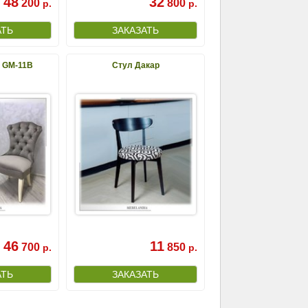
48
32
200
800
р.
р.
 GM-11B
Стул Дакар
46
11
700
850
р.
р.