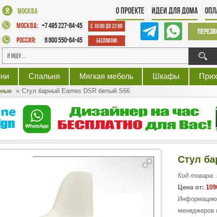
О проекте
Идеи для дома
Опл
Москва
Москва:
+7 495 227-84-45
с 10:00 до 22:00
Перезв
Россия:
8 800 550-84-45
Бесплатно
хни
Спальня
Мягкая мебель
Шкафы
При
рные
Стул барный Eames DSR белый S66
Стул б
Код товара:
Цена от:
109
Информацию о
менеджеров 