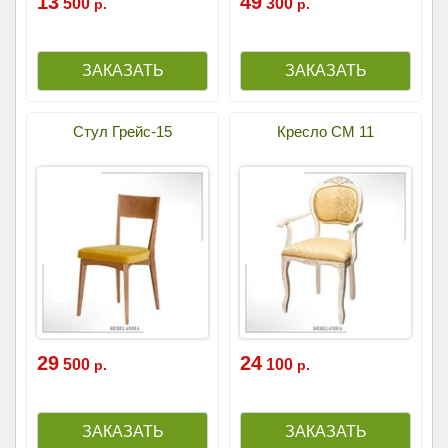
13
49
500
300
р.
р.
Стул Грейс-15
Кресло СМ 11
29
24
500
100
р.
р.