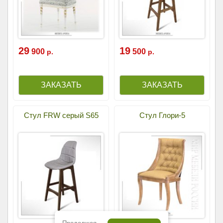
29
19
900
500
р.
р.
Стул FRW серый S65
Стул Глори-5