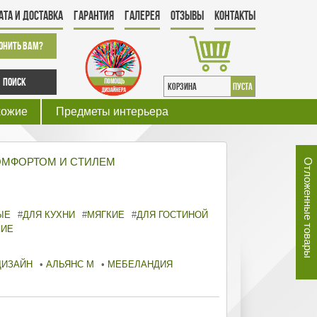
ата и Доставка
Гарантия
Галерея
Отзывы
Контакты
онить Вам?
Поиск
КОРЗИНА
пуста
хожие
Предметы интерьера
ОМФОРТОМ И СТИЛЕМ
Отложенные товары
ЫЕ
#
ДЛЯ КУХНИ
#
МЯГКИЕ
#
ДЛЯ ГОСТИНОЙ
КИЕ
ДИЗАЙН
•
АЛЬЯНС М
•
МЕБЕЛАНДИЯ