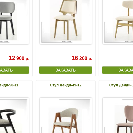
12
16
900
200
р.
р.
енди-50-11
Стул Денди-49-12
Стул Денди-3