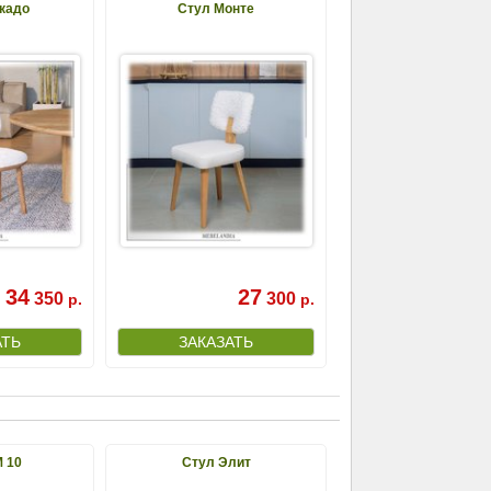
кадо
Стул Монте
34
27
350
300
р.
р.
 10
Стул Элит