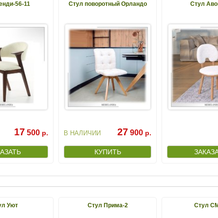
енди-56-11
Стул поворотный Орландо
Стул Аво
17
27
500
900
р.
р.
В НАЛИЧИИ
ул Уют
Стул Прима-2
Стул СМ