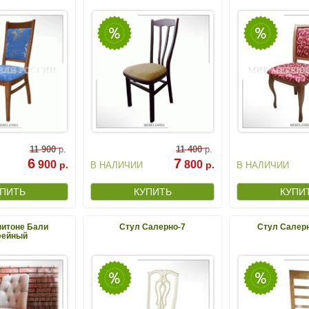
11
900
р.
11
400
р.
6
7
900
800
р.
р.
В НАЛИЧИИ
В НАЛИЧИИ
питоне Бали
Стул Салерно-7
Стул Салерн
фейный