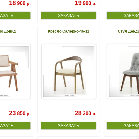
18
19
900
900
р.
р.
ло Дэвид
Кресло Салерно-46-11
Стул Денди
23
28
850
200
р.
р.