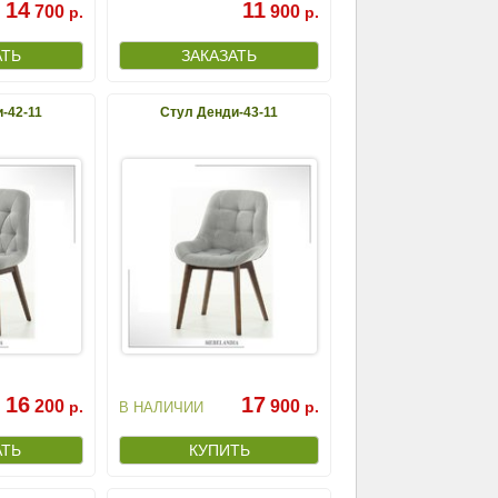
14
11
700
900
р.
р.
-42-11
Стул Денди-43-11
16
17
200
900
р.
р.
В НАЛИЧИИ