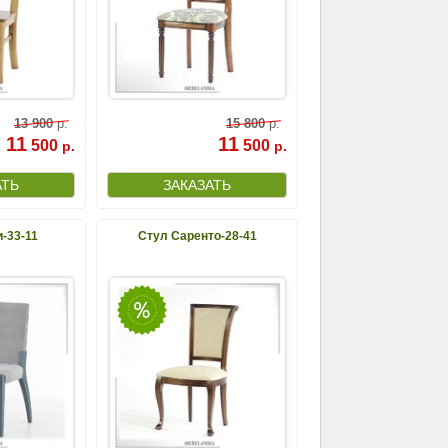
13
900
р.
15
800
р.
11
11
500
500
р.
р.
-33-11
Стул Саренто-28-41