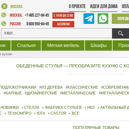
О проекте
Идеи для дома
Опл
Москва
Москва:
+7 495 227-84-45
с 10:00 до 22:00
Перезв
Россия:
8 800 550-84-45
Бесплатно
хни
Спальня
Мягкая мебель
Шкафы
При
я кухни
ОБЕДЕННЫЕ СТУЛЬЯ — ПРЕОБРАЗИТЕ КУХНЮ С К
 ПОДЛОКОТНИКАМИ
#
ИЗ ДЕРЕВА
#
КЛАССИЧЕСКИЕ
#
СОВРЕМЕНН
Е
#
БАРНЫЕ
#
ДИЗАЙНЕРСКИЕ
#
МЕТАЛЛИЧЕСКИЕ
#
МЕТАЛЛИЧЕС
НОВИНКИ
•
СТЕЛЛА
•
ФАБРИКА СТУЛЬЕВ
•
НКЛ
•
АКТУАЛЬНЫЙ 
С
•
ТЕХКОМПРО
•
ЮТА
•
CASTOR
•
ВСЕ
ПОПУЛЯРНЫЕ ТОВАРЫ