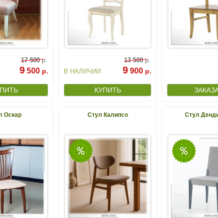
17
500
р.
13
500
р.
9
9
500
900
р.
р.
В НАЛИЧИИ
л Оскар
Стул Калипсо
Стул Денди