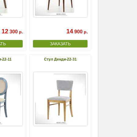
12
14
300
900
р.
р.
-22-11
Стул Денди-22-31