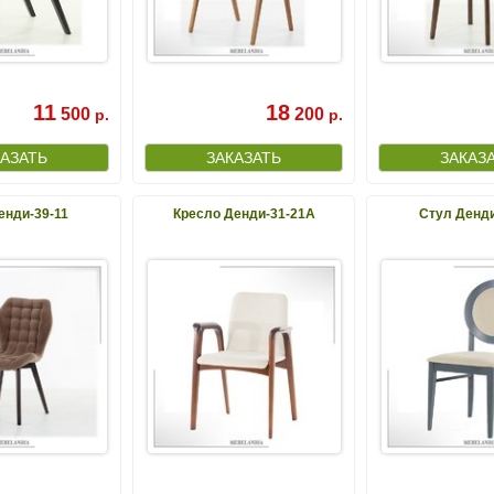
11
18
500
200
р.
р.
енди-39-11
Кресло Денди-31-21А
Стул Денди