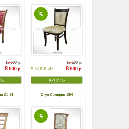
13
500
р.
15
100
р.
8
8
500
900
р.
р.
В НАЛИЧИИ
о-21-14
Стул Салерно-15N