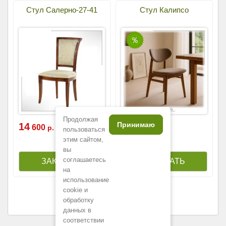
Стул Салерно-27-41
Стул Калипсо
Продолжая
Принимаю
14
23
700
р.
600
р.
пользоваться
13
900
р.
этим сайтом,
вы
соглашаетесь
на
использование
cookie и
обработку
данных в
соответствии