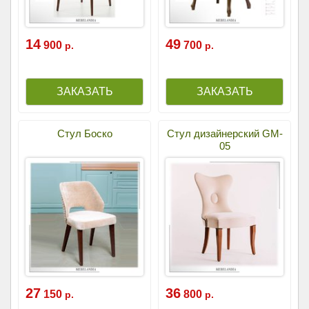
14
49
900
700
р.
р.
Стул Боско
Стул дизайнерский GM-
05
27
36
150
800
р.
р.