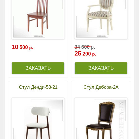
10
34
600
р.
500
р.
25
200
р.
Стул Денди-58-21
Стул Дебора-2А