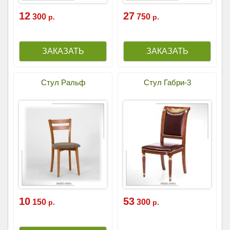
12
27
300
750
р.
р.
Стул Ральф
Стул Габри-3
10
53
150
300
р.
р.