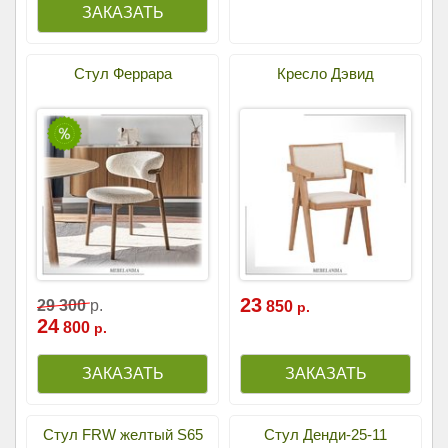
Стул Феррара
Кресло Дэвид
23
29
300
р.
850
р.
24
800
р.
Стул FRW желтый S65
Стул Денди-25-11