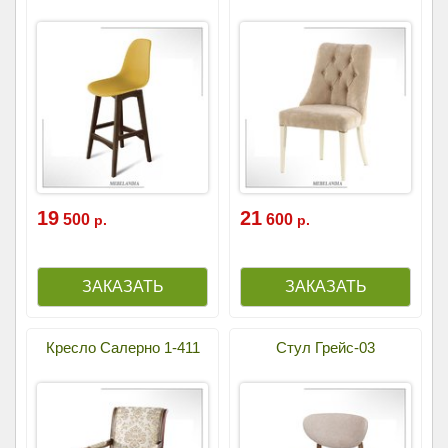
19
21
500
600
р.
р.
Кресло Салерно 1-411
Стул Грейс-03