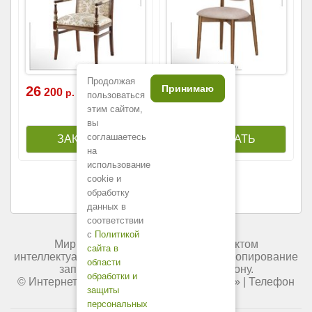
Продолжая
Принимаю
26
25
200
800
р.
р.
пользоваться
этим сайтом,
вы
соглашаетесь
на
использование
cookie и
обработку
данных в
соответствии
с
Политикой
Мир мебели России является объектом
сайта в
интеллектуальной собственности. Любое копирование
области
запрещено и преследуется по закону.
обработки и
© Интернет-магазин «
Мир мебели России
» | Телефон
защиты
+7 (495) 227-84-45.
персональных