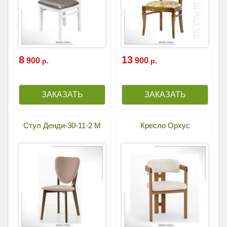
8
13
900
900
р.
р.
Стул Денди-30-11-2 М
Кресло Орхус