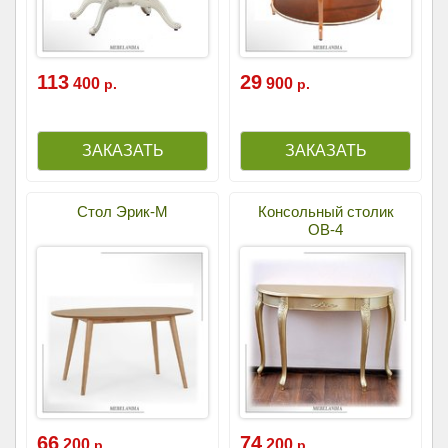
113
29
400
900
р.
р.
Стол Эрик-М
Консольный столик
ОВ-4
66
74
200
200
р.
р.