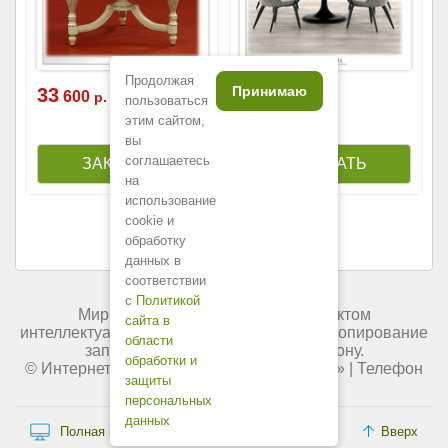
Продолжая
Принимаю
33
269
600
000
р.
р.
пользоваться
этим сайтом,
вы
соглашаетесь
на
использование
cookie и
обработку
данных в
соответствии
с
Политикой
Мир мебели России является объектом
сайта в
интеллектуальной собственности. Любое копирование
области
запрещено и преследуется по закону.
обработки и
© Интернет-магазин «
Мир мебели России
» | Телефон
защиты
+7 (495) 227-84-45.
персональных
данных
Полная версия сайта
Вверх