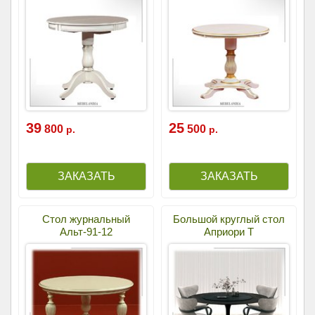
39
25
800
500
р.
р.
Стол журнальный
Большой круглый стол
Альт-91-12
Априори Т