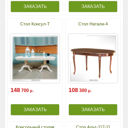
Стол Консул-Т
Стол Натали-4
148
108
700
300
р.
р.
Консольный столик
Стол Альт-117-11