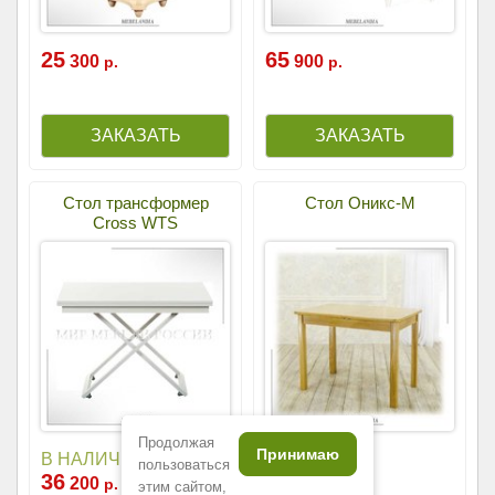
25
65
300
900
р.
р.
Стол трансформер
Стол Оникс-М
Cross WTS
Продолжая
Принимаю
53
В НАЛИЧИИ
900
р.
пользоваться
36
200
р.
этим сайтом,