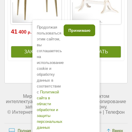
Продолжая
Принимаю
41
146
400
800
р.
р.
пользоваться
этим сайтом,
вы
соглашаетесь
на
использование
cookie и
обработку
данных в
соответствии
с
Политикой
Мир мебели России является объектом
сайта в
интеллектуальной собственности. Любое копирование
области
запрещено и преследуется по закону.
обработки и
© Интернет-магазин «
Мир мебели России
» | Телефон
защиты
+7 (495) 227-84-45.
персональных
данных
Полная версия сайта
Вверх