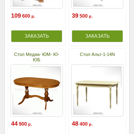
109
39
600
500
р.
р.
Стол Медиа- ЮМ- Ю-
Стол Альт-1-14N
ЮБ
44
48
900
400
р.
р.