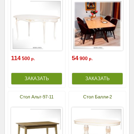
114
54
500
900
р.
р.
Стол Альт-97-11
Стол Балли-2