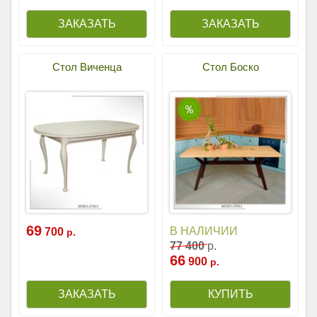
Cтол Виченца
Стол Боско
69
В НАЛИЧИИ
700
р.
77
400
р.
66
900
р.