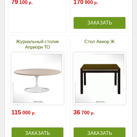
79
170
100
900
р.
р.
Журнальный столик
Стол Авиор Ж
Априори ТО
115
36
000
700
р.
р.