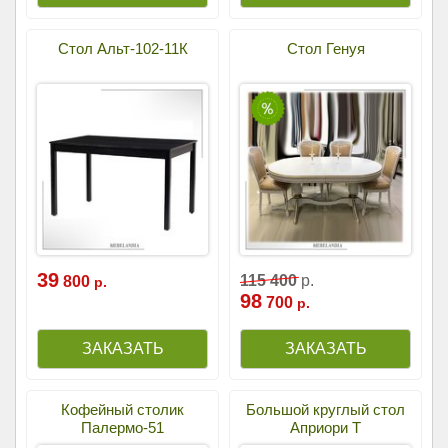
Стол Альт-102-11К
Стол Генуя
39
115
400
р.
800
р.
98
700
р.
Кофейный столик
Большой круглый стол
Палермо-51
Априори Т