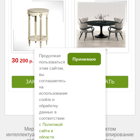
Продолжая
Принимаю
30
269
200
000
р.
р.
пользоваться
этим сайтом,
вы
соглашаетесь
на
использование
cookie и
обработку
данных в
соответствии
с
Политикой
Мир мебели России является объектом
сайта в
интеллектуальной собственности. Любое копирование
области