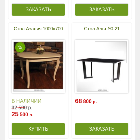
Стол Азалия 1000x700
Стол Альт-90-21
68
В НАЛИЧИИ
800
р.
32
500
р.
25
500
р.