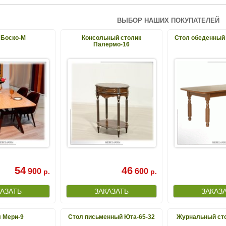
ВЫБОР НАШИХ ПОКУПАТЕЛЕЙ
 Боско-М
Консольный столик
Стол обеденный
Палермо-16
54
46
900
600
р.
р.
 Мери-9
Стол письменный Юта-65-32
Журнальный сто