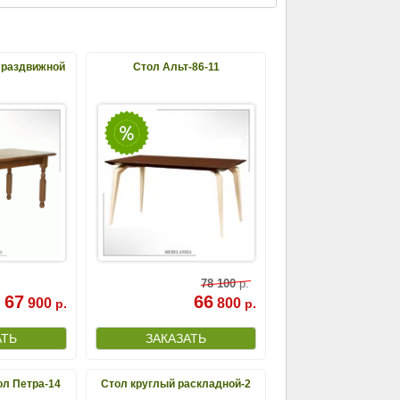
 раздвижной
Стол Альт-86-11
78
100
р.
67
66
900
800
р.
р.
л Петра-14
Стол круглый раскладной-2