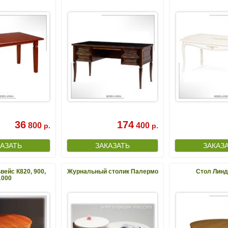
36
174
800
400
р.
р.
ейс К820, 900,
Журнальный столик Палермо
Стол Линд
1000