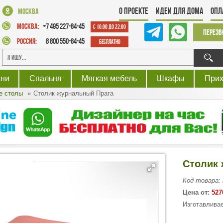
О проекте
Идеи для дома
Опл
Москва
Москва:
+7 495 227-84-45
с 10:00 до 22:00
Перезв
Россия:
8 800 550-84-45
Бесплатно
хни
Спальня
Мягкая мебель
Шкафы
При
е столы
Столик журнальный Прага
Столик 
Код товара:
Цена от:
527
Изготавливае