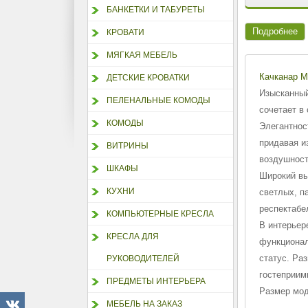
БАНКЕТКИ И ТАБУРЕТЫ
Подробнее
КРОВАТИ
МЯГКАЯ МЕБЕЛЬ
Качканар 
ДЕТСКИЕ КРОВАТКИ
Изысканный
ПЕЛЕНАЛЬНЫЕ КОМОДЫ
сочетает в
КОМОДЫ
Элегантнос
придавая и
ВИТРИНЫ
воздушност
ШКАФЫ
Широкий вы
КУХНИ
светлых, п
респектабе
КОМПЬЮТЕРНЫЕ КРЕСЛА
В интерьер
КРЕСЛА ДЛЯ
функционал
статус. Ра
РУКОВОДИТЕЛЕЙ
гостеприим
ПРЕДМЕТЫ ИНТЕРЬЕРА
Размер мод
МЕБЕЛЬ НА ЗАКАЗ