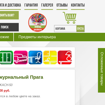
ата и Доставка
Гарантия
Галерея
Отзывы
Контакты
онить Вам?
Поиск
КОРЗИНА
пуста
хожие
Предметы интерьера
Отложенные товары
журнальный Прага
 KACH-50
00 руб.
тся в любом цвете на заказ.