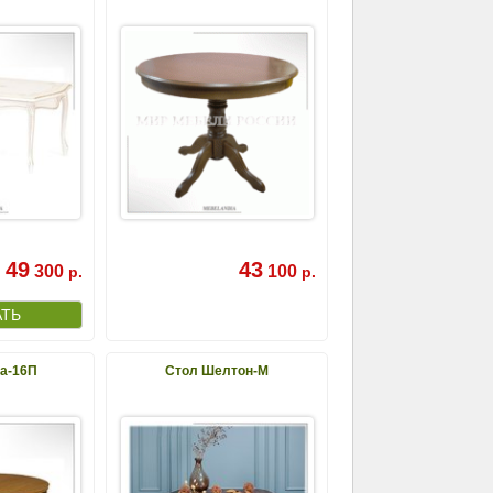
49
43
300
100
р.
р.
а-16П
Стол Шелтон-М