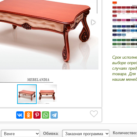
Срок исполн
выборе опре
случаях пре
товара. Для
нашим менед
Количество
Обивка
: