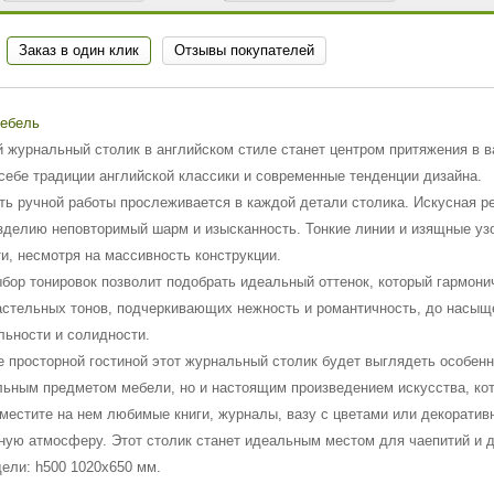
Заказ в один клик
Отзывы покупателей
Мебель
 журнальный столик в английском стиле станет центром притяжения в в
 себе традиции английской классики и современные тенденции дизайна.
ть ручной работы прослеживается в каждой детали столика. Искусная ре
зделию неповторимый шарм и изысканность. Тонкие линии и изящные уз
и, несмотря на массивность конструкции.
бор тонировок позволит подобрать идеальный оттенок, который гармони
астельных тонов, подчеркивающих нежность и романтичность, до насыщ
льности и солидности.
е просторной гостиной этот журнальный столик будет выглядеть особенн
ьным предметом мебели, но и настоящим произведением искусства, кот
зместите на нем любимые книги, журналы, вазу с цветами или декорати
ную атмосферу. Этот столик станет идеальным местом для чаепитий и 
ели: h500 1020х650 мм.