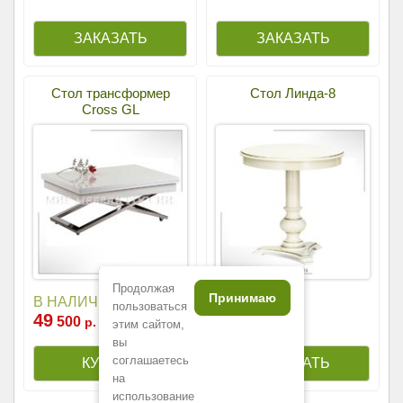
Стол трансформер
Стол Линда-8
Cross GL
Продолжая
Принимаю
44
В НАЛИЧИИ
500
р.
пользоваться
49
500
р.
этим сайтом,
вы
соглашаетесь
на
использование