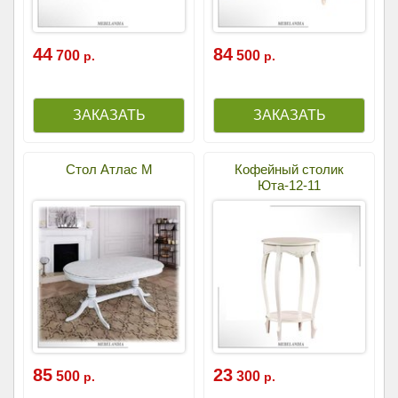
44
84
700
500
р.
р.
Стол Атлас М
Кофейный столик
Юта-12-11
85
23
500
300
р.
р.