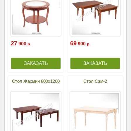
27
69
900
900
р.
р.
Стол Жасмин 800х1200
Стол Сэм-2