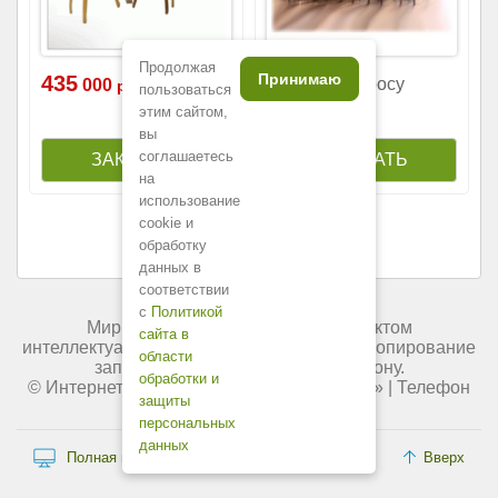
Продолжая
Принимаю
435
Цена по запросу
000
р.
пользоваться
этим сайтом,
вы
соглашаетесь
на
использование
cookie и
обработку
данных в
соответствии
с
Политикой
Мир мебели России является объектом
сайта в
интеллектуальной собственности. Любое копирование
области
запрещено и преследуется по закону.
обработки и
© Интернет-магазин «
Мир мебели России
» | Телефон
защиты
+7 (495) 227-84-45.
персональных
данных
Полная версия сайта
Вверх