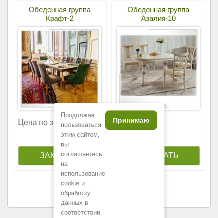
Обеденная группа
Обеденная группа
Крафт-2
Азалия-10
Продолжая
Принимаю
96
Цена по запросу
300
р.
пользоваться
этим сайтом,
вы
соглашаетесь
на
использование
cookie и
обработку
данных в
соответствии