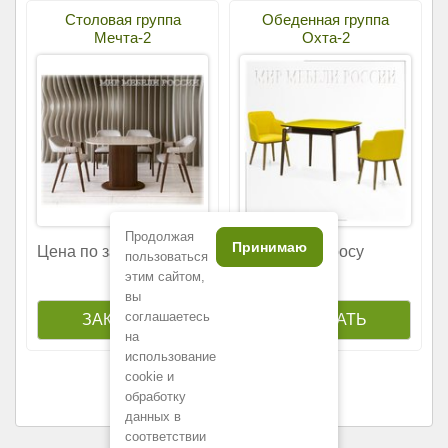
Столовая группа
Обеденная группа
Мечта-2
Охта-2
Продолжая
Принимаю
Цена по запросу
Цена по запросу
пользоваться
этим сайтом,
вы
соглашаетесь
на
использование
cookie и
обработку
данных в
соответствии