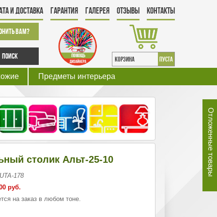
ата и Доставка
Гарантия
Галерея
Отзывы
Контакты
онить Вам?
Поиск
КОРЗИНА
пуста
хожие
Предметы интерьера
Отложенные товары
ный столик Альт-25-10
 UTA-178
00 руб.
тся на заказ в любом тоне.