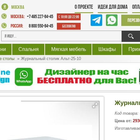
О проекте
Идеи для дома
Опл
Москва
Москва:
+7 495 227-84-45
с 10:00 до 22:00
Перезв
Россия:
8 800 550-84-45
Бесплатно
хни
Спальня
Мягкая мебель
Шкафы
При
е столы
Журнальный столик Альт-25-10
Журналь
Код товара:
Цена от:
293
Изготавливае