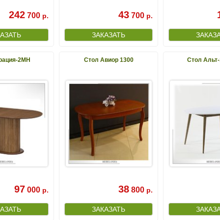
242
43
700
700
р.
р.
рация-2МН
Стол Авиор 1300
Стол Альт-
97
38
000
800
р.
р.