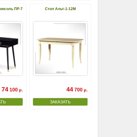
Консоль ПР-7
Стол Альт-1-12М
74
44
100
700
р.
р.