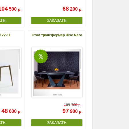
104
68
500
200
р.
р.
122-11
Стол трансформер Rise Nero
109
300
р.
48
97
600
900
р.
р.