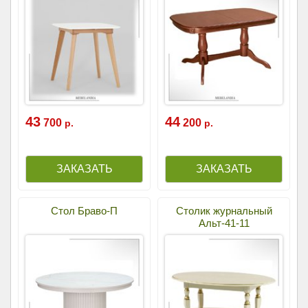
43
44
700
200
р.
р.
Стол Браво-П
Столик журнальный
Альт-41-11