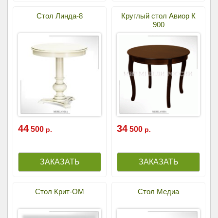
Стол Линда-8
Круглый стол Авиор К
900
44
34
500
500
р.
р.
Стол Крит-ОМ
Стол Медиа