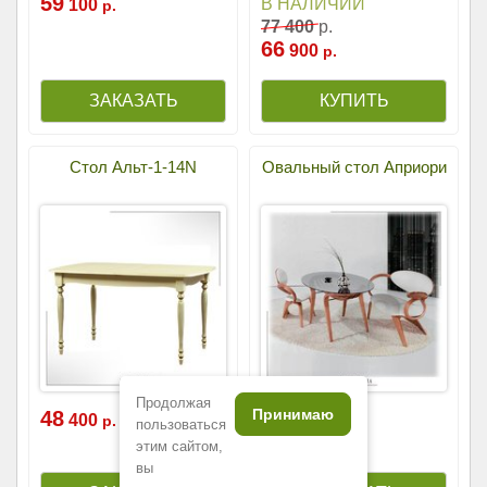
59
В НАЛИЧИИ
100
р.
77
400
р.
66
900
р.
Стол Альт-1-14N
Овальный стол Априори
Продолжая
Принимаю
48
139
400
000
р.
р.
пользоваться
этим сайтом,
вы