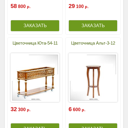
58
29
800
100
р.
р.
Цветочница Юта-54-11
Цветочница Альт-3-12
32
6
300
600
р.
р.