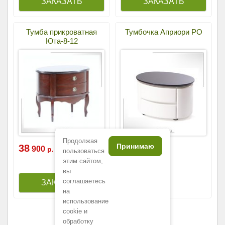
Тумба прикроватная
Тумбочка Априори РО
Юта-8-12
Продолжая
Принимаю
38
78
900
320
р.
р.
пользоваться
этим сайтом,
вы
соглашаетесь
на
использование
cookie и
обработку