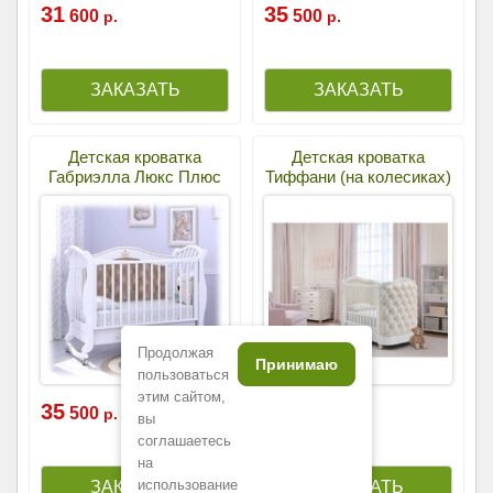
31
35
600
500
р.
р.
Детская кроватка
Детская кроватка
Габриэлла Люкс Плюс
Тиффани (на колесиках)
(качалка)
Продолжая
Принимаю
пользоваться
этим сайтом,
35
67
500
000
р.
р.
вы
соглашаетесь
на
использование