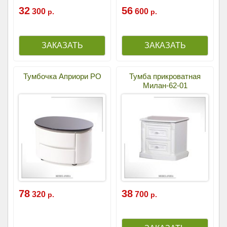
32
56
300
600
р.
р.
Тумбочка Априори РО
Тумба прикроватная
Милан-62-01
78
38
320
700
р.
р.