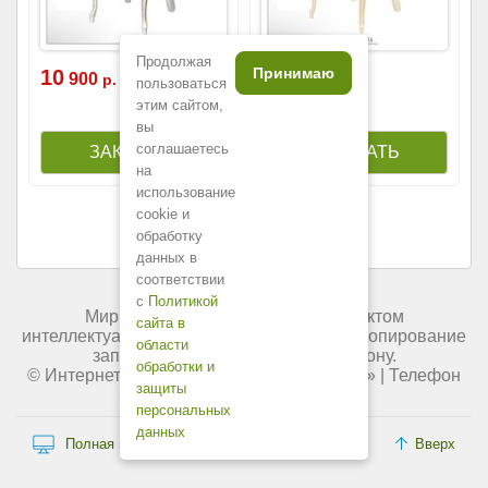
Продолжая
Принимаю
10
14
900
100
р.
р.
пользоваться
этим сайтом,
вы
соглашаетесь
на
использование
cookie и
обработку
данных в
соответствии
с
Политикой
Мир мебели России является объектом
сайта в
интеллектуальной собственности. Любое копирование
области
запрещено и преследуется по закону.
обработки и
© Интернет-магазин «
Мир мебели России
» | Телефон
защиты
+7 (495) 227-84-45.
персональных
данных
Полная версия сайта
Вверх