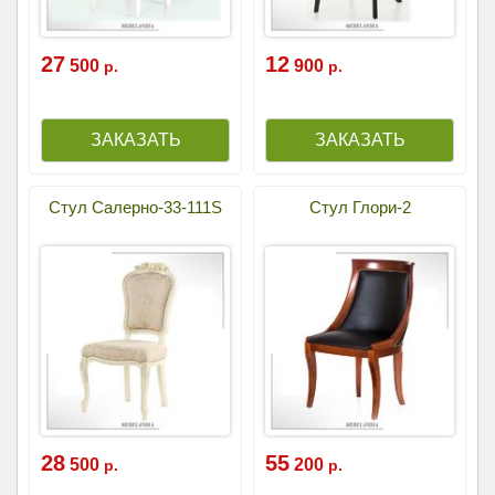
27
12
500
900
р.
р.
Стул Салерно-33-111S
Стул Глори-2
28
55
500
200
р.
р.