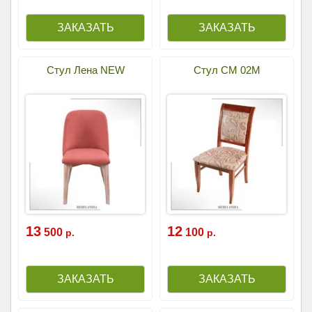
Стул Лена NEW
Стул СМ 02М
13
12
500
100
р.
р.