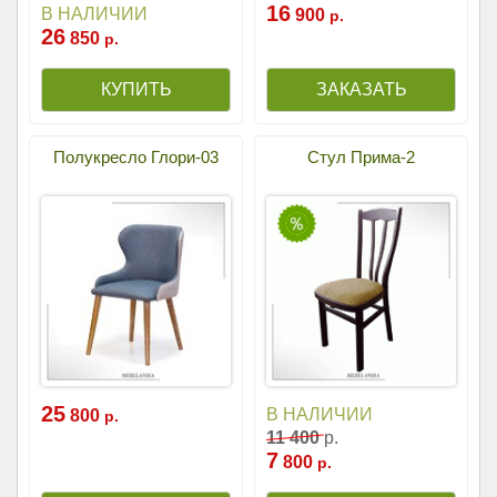
16
В НАЛИЧИИ
900
р.
26
850
р.
Полукресло Глори-03
Стул Прима-2
25
В НАЛИЧИИ
800
р.
11
400
р.
7
800
р.