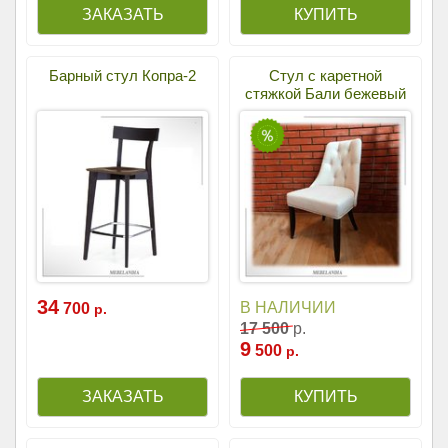
Барный стул Копра-2
Стул с каретной
стяжкой Бали бежевый
34
В НАЛИЧИИ
700
р.
17
500
р.
9
500
р.