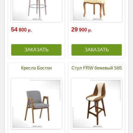
54
29
800
900
р.
р.
Кресло Бостон
Стул FRW бежевый S65