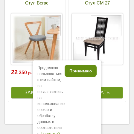
Стул Вегас
Стул СМ 27
Продолжая
Принимаю
22
10
350
900
р.
р.
пользоваться
этим сайтом,
вы
соглашаетесь
на
использование
cookie и
обработку
данных в
соответствии
с
Политикой