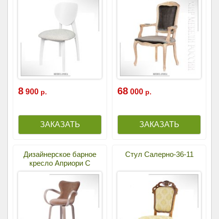
8
68
900
000
р.
р.
Дизайнерское барное
Стул Салерно-36-11
кресло Априори С