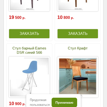
19
10
500
800
р.
р.
Стул барный Eames
Стул Крафт
DSR синий S66
Продолжая
Принимаю
10
23
900
550
р.
р.
пользоваться