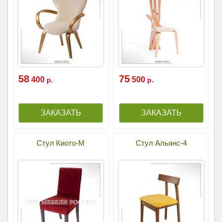
58
75
400
500
р.
р.
Стул Киото-М
Стул Альянс-4