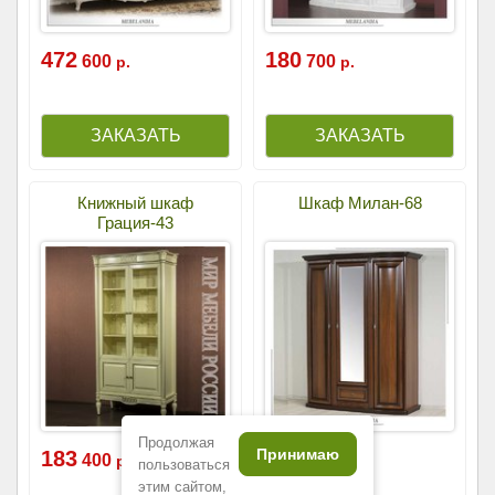
472
180
600
700
р.
р.
Книжный шкаф
Шкаф Милан-68
Грация-43
Продолжая
Принимаю
183
185
400
400
р.
р.
пользоваться
этим сайтом,