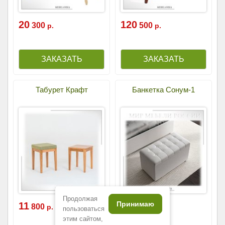
20
120
300
500
р.
р.
Табурет Крафт
Банкетка Сонум-1
Продолжая
Принимаю
11
12
800
000
р.
р.
пользоваться
этим сайтом,