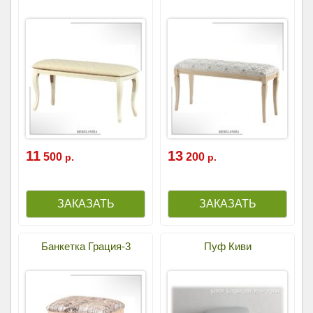
11
13
500
200
р.
р.
Банкетка Грация-3
Пуф Киви