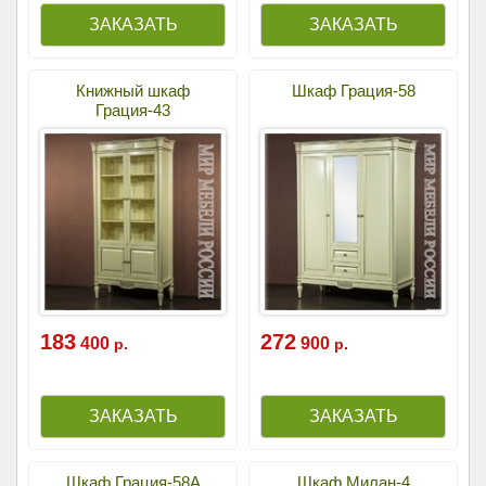
Книжный шкаф
Шкаф Грация-58
Грация-43
183
272
400
900
р.
р.
Шкаф Грация-58А
Шкаф Милан-4