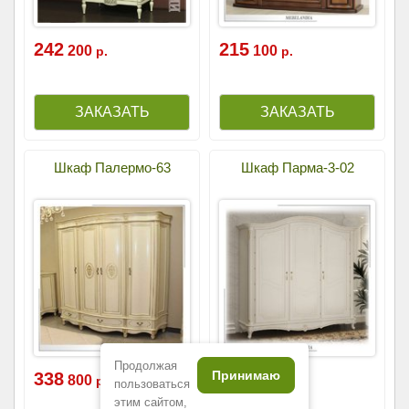
242
215
200
100
р.
р.
Шкаф Палермо-63
Шкаф Парма-3-02
Продолжая
Принимаю
338
472
800
600
р.
р.
пользоваться
этим сайтом,