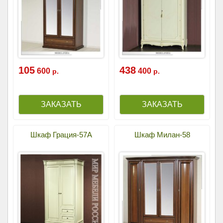
105
438
600
400
р.
р.
Шкаф Грация-57А
Шкаф Милан-58