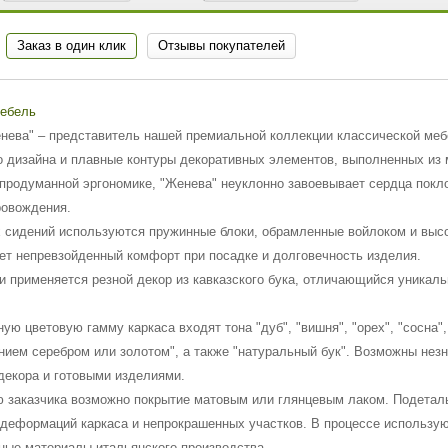
Заказ в один клик
Отзывы покупателей
Мебель
нева" – представитель нашей премиальной коллекции классической меб
о дизайна и плавные контуры декоративных элементов, выполненных из 
продуманной эргономике, "Женева" неуклонно завоевывает сердца покл
овождения.
 сидений используются пружинные блоки, обрамленные войлоком и выс
ет непревзойденный комфорт при посадке и долговечность изделия.
и применяется резной декор из кавказского бука, отличающийся уникал
ую цветовую гамму каркаса входят тона "дуб", "вишня", "орех", "сосна", 
нием серебром или золотом", а также "натуральный бук". Возможны нез
декора и готовыми изделиями.
 заказчика возможно покрытие матовым или глянцевым лаком. Подеталь
 деформаций каркаса и непрокрашенных участков. В процессе использу
ные материалы итальянского производства.