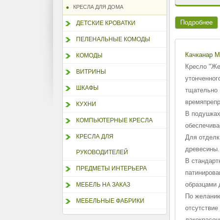
КРЕСЛА ДЛЯ ДОМА
Подробнее
ДЕТСКИЕ КРОВАТКИ
ПЕЛЕНАЛЬНЫЕ КОМОДЫ
Качканар 
КОМОДЫ
Кресло "Же
ВИТРИНЫ
утонченног
ШКАФЫ
тщательно 
времяпрепр
КУХНИ
В подушках
КОМПЬЮТЕРНЫЕ КРЕСЛА
обеспечива
КРЕСЛА ДЛЯ
Для отделк
древесины.
РУКОВОДИТЕЛЕЙ
В стандартн
ПРЕДМЕТЫ ИНТЕРЬЕРА
патинирова
образцами 
МЕБЕЛЬ НА ЗАКАЗ
По желанию
МЕБЕЛЬНЫЕ ФАБРИКИ
отсутствие
лакокрасоч