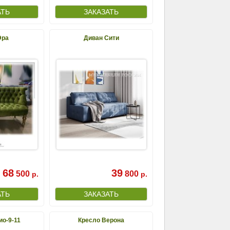
Эра
Диван Сити
68
39
500
800
р.
р.
ио-9-11
Кресло Верона