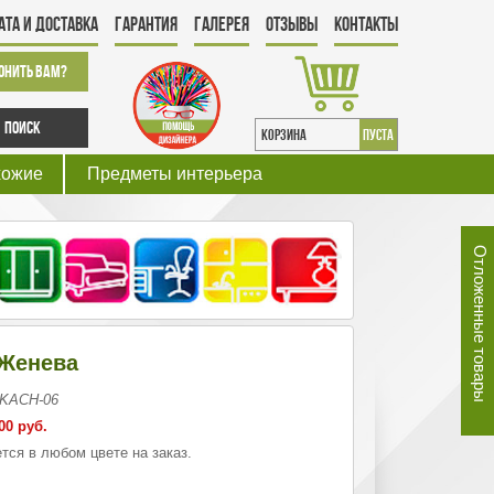
ата и Доставка
Гарантия
Галерея
Отзывы
Контакты
онить Вам?
Поиск
КОРЗИНА
пуста
хожие
Предметы интерьера
Отложенные товары
 Женева
 KACH-06
00 руб.
тся в любом цвете на заказ.