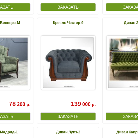
 Венеция-М
Кресло Честер-9
Диван 
78
139
200
000
р.
р.
 Мадрид-1
Диван Луиз-2
Диван Капр