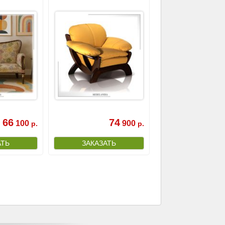
66
74
100
900
р.
р.