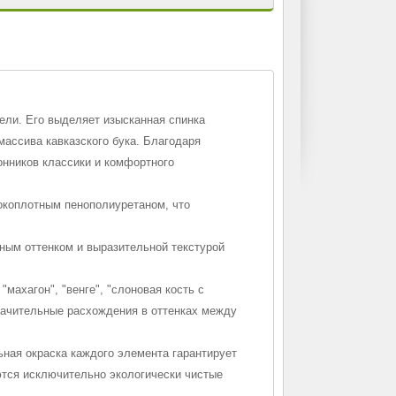
ели. Его выделяет изысканная спинка
массива кавказского бука. Благодаря
онников классики и комфортного
окоплотным пенополиуретаном, что
ьным оттенком и выразительной текстурой
"махагон", "венге", "слоновая кость с
начительные расхождения в оттенках между
ная окраска каждого элемента гарантирует
ются исключительно экологически чистые