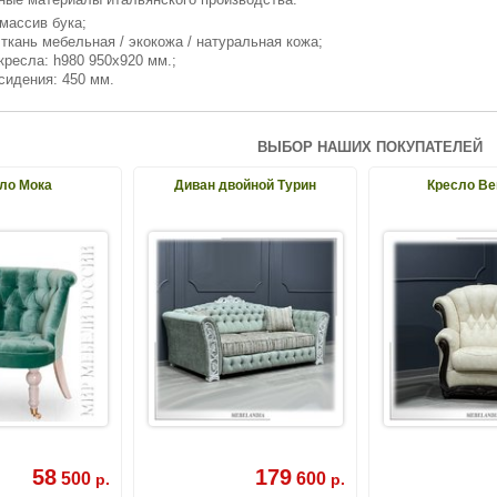
 массив бука;
 ткань мебельная / экокожа / натуральная кожа;
кресла: h980 950х920 мм.;
сидения: 450 мм.
ВЫБОР НАШИХ ПОКУПАТЕЛЕЙ
ло Мока
Диван двойной Турин
Кресло Ве
58
179
500
600
р.
р.