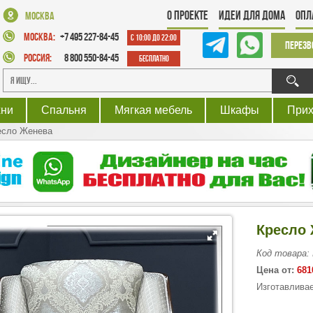
О проекте
Идеи для дома
Опл
Москва
Москва:
+7 495 227-84-45
с 10:00 до 22:00
Перезв
Россия:
8 800 550-84-45
Бесплатно
хни
Спальня
Мягкая мебель
Шкафы
При
есло Женева
Кресло
Код товара:
Цена от:
681
Изготавливае