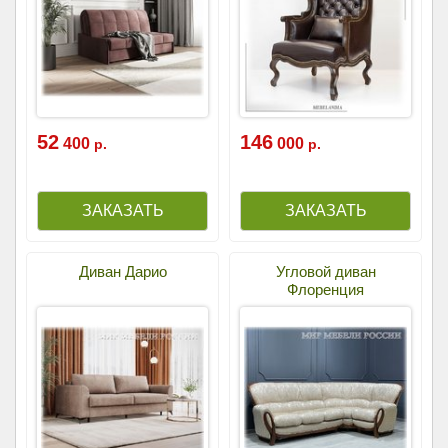
52
146
400
000
р.
р.
Диван Дарио
Угловой диван
Флоренция