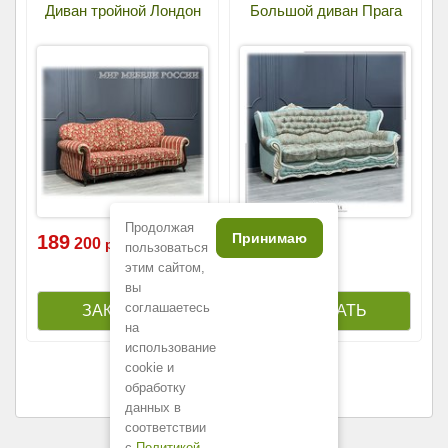
Диван тройной Лондон
Большой диван Прага
Продолжая
Принимаю
189
158
200
100
р.
р.
пользоваться
этим сайтом,
вы
соглашаетесь
на
использование
cookie и
обработку
данных в
соответствии
с
Политикой