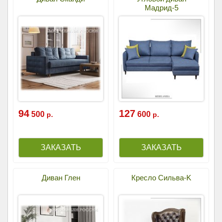
Мадрид-5
94
127
500
600
р.
р.
Диван Глен
Кресло Сильва-K