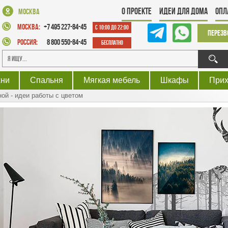
О проекте
Идеи для дома
Опл
Москва
Москва:
+7 495 227-84-45
с 10:00 до 22:00
Перезв
Россия:
8 800 550-84-45
Бесплатно
хни
Спальня
Мягкая мебель
Шкафы
При
ой - идеи работы с цветом