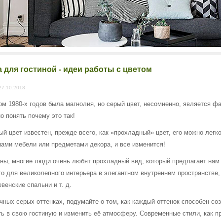
 для гостиной - идеи работы с цветом
27.10.2018
ом 1980-х годов была магнолия, но серый цвет, несомненно, является ф
о понять почему это так!
й цвет известен, прежде всего, как «прохладный» цвет, его можно легк
нами мебели или предметами декора, и все изменится!
оны, многие люди очень любят прохладный вид, который предлагает нам 
го для великолепного интерьера в элегантном внутреннем пространстве
венские спальни и т. д.
чных серых оттенках, подумайте о том, как каждый оттенок способен созд
ть в свою гостиную и изменить её атмосферу. Современные стили, как 