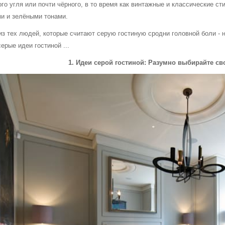
го угля или почти чёрного, в то время как винтажные и классические с
и и зелёными тонами.
 из тех людей, которые считают серую гостиную сродни головной боли -
рые идеи гостиной ...
1. Идеи серой гостиной: Разумно выбирайте св