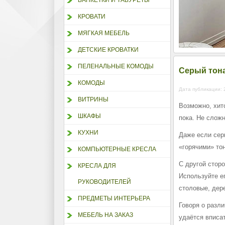
БАНКЕТКИ И ТАБУРЕТЫ
КРОВАТИ
МЯГКАЯ МЕБЕЛЬ
ДЕТСКИЕ КРОВАТКИ
ПЕЛЕНАЛЬНЫЕ КОМОДЫ
Cерый тона
КОМОДЫ
Дата публикации: 
ВИТРИНЫ
Возможно, хит
ШКАФЫ
пока. Не сложн
КУХНИ
Даже если серы
«горячими» то
КОМПЬЮТЕРНЫЕ КРЕСЛА
С другой стор
КРЕСЛА ДЛЯ
Используйте е
РУКОВОДИТЕЛЕЙ
столовые, дере
ПРЕДМЕТЫ ИНТЕРЬЕРА
Говоря о разли
МЕБЕЛЬ НА ЗАКАЗ
удаётся вписа