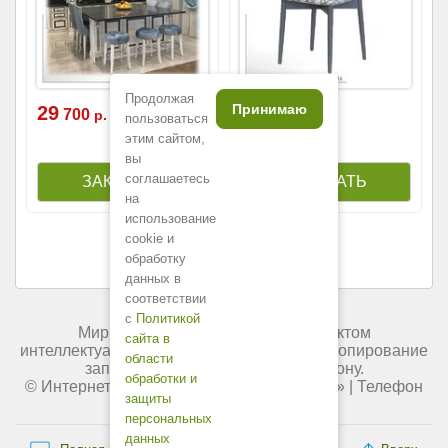
Продолжая
Принимаю
29
23
700
800
р.
р.
пользоваться
этим сайтом,
вы
соглашаетесь
на
использование
cookie и
обработку
данных в
соответствии
с
Политикой
Мир мебели России является объектом
сайта в
интеллектуальной собственности. Любое копирование
области
запрещено и преследуется по закону.
обработки и
© Интернет-магазин «
Мир мебели России
» | Телефон
защиты
+7 (495) 227-84-45.
персональных
данных