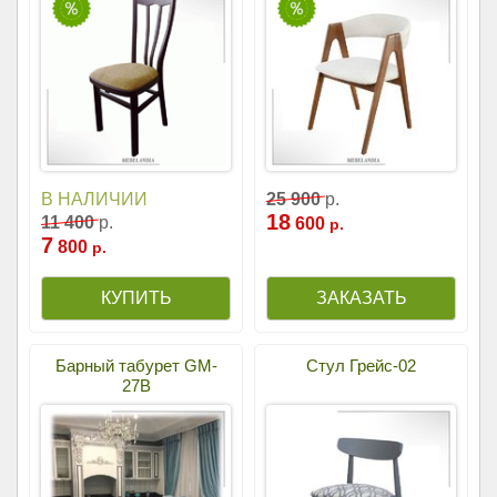
В НАЛИЧИИ
25
900
р.
18
11
400
р.
600
р.
7
800
р.
Барный табурет GM-
Стул Грейс-02
27B