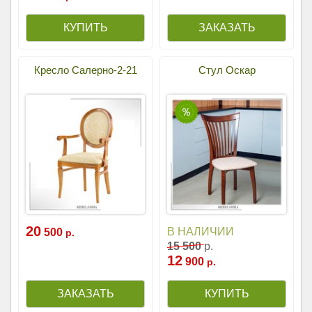
Кресло Салерно-2-21
Стул Оскар
20
В НАЛИЧИИ
500
р.
15
500
р.
12
900
р.