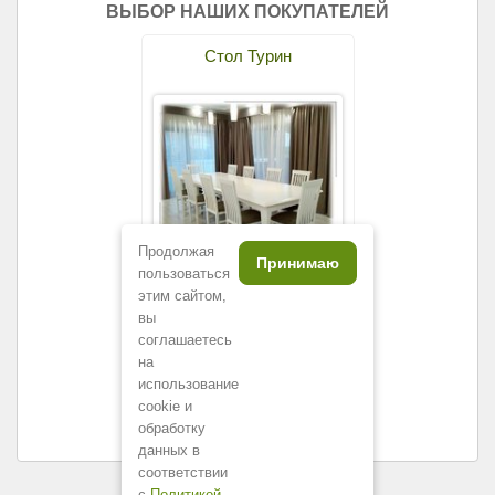
ВЫБОР НАШИХ ПОКУПАТЕЛЕЙ
Стол Турин
Продолжая
Принимаю
пользоваться
этим сайтом,
226
300
р.
вы
соглашаетесь
на
использование
cookie и
обработку
данных в
соответствии
с
Политикой