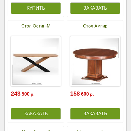
Стол Остин-М
Стол Ампир
243
158
500
600
р.
р.