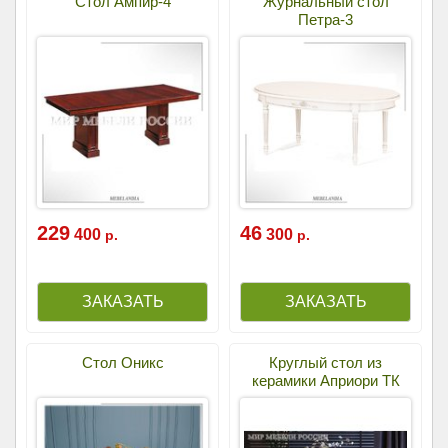
Стол Ампир-4
Журнальный стол
Петра-3
229
46
400
300
р.
р.
Стол Оникс
Круглый стол из
керамики Априори ТК