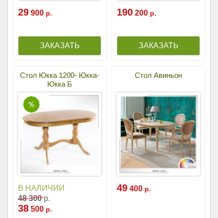
29
190
900
200
р.
р.
Стол Юкка 1200- Юкка-
Стол Авиньон
Юкка Б
49
В НАЛИЧИИ
400
р.
48
300
р.
38
500
р.