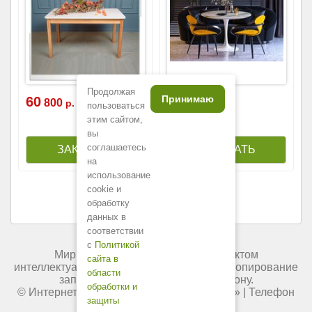
Продолжая
Принимаю
60
125
800
000
р.
р.
пользоваться
этим сайтом,
вы
соглашаетесь
на
использование
cookie и
обработку
данных в
соответствии
с
Политикой
Мир мебели России является объектом
сайта в
интеллектуальной собственности. Любое копирование
области
запрещено и преследуется по закону.
обработки и
© Интернет-магазин «
Мир мебели России
» | Телефон
защиты
+7 (495) 227-84-45.