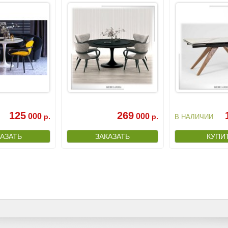
125
269
000
000
р.
р.
В НАЛИЧИИ