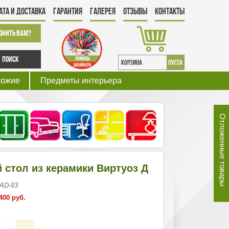
ата и Доставка
Гарантия
Галерея
Отзывы
Контакты
онить Вам?
Поиск
КОРЗИНА
пуста
хожие
Предметы интерьера
Отложенные товары
 стол из керамики Виртуоз Д
 AD-93
400 руб.