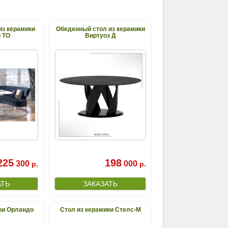
из керамики
Обеденный стол из керамики
 ТО
Виртуоз Д
225
198
300
000
р.
р.
ки Орландо
Стол из керамики Стелс-М