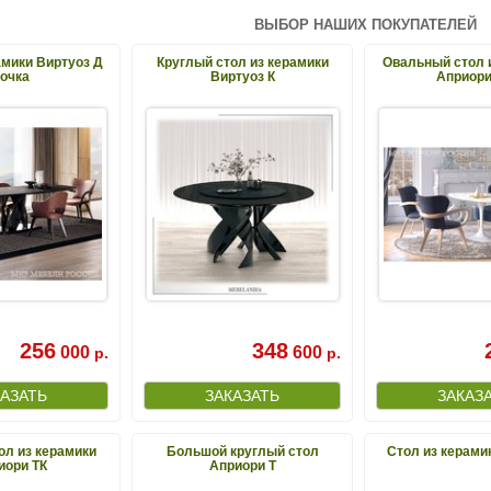
ВЫБОР НАШИХ ПОКУПАТЕЛЕЙ
амики Виртуоз Д
Круглый стол из керамики
Овальный стол 
очка
Виртуоз К
Априори
256
348
000
600
р.
р.
ол из керамики
Большой круглый стол
Стол из керами
иори ТК
Априори Т