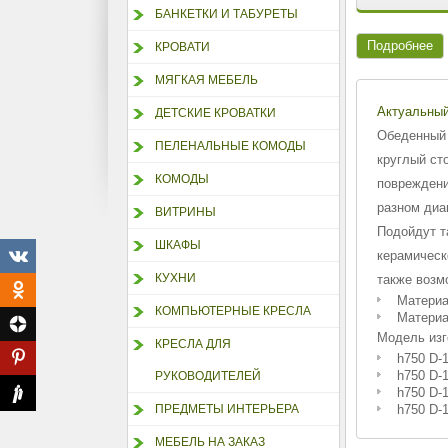
БАНКЕТКИ И ТАБУРЕТЫ
Подробнее
КРОВАТИ
МЯГКАЯ МЕБЕЛЬ
Актуальный
ДЕТСКИЕ КРОВАТКИ
Обеденный 
ПЕЛЕНАЛЬНЫЕ КОМОДЫ
круглый ст
КОМОДЫ
повреждени
разном диа
ВИТРИНЫ
Подойдут т
ШКАФЫ
керамическ
КУХНИ
также возм
Материа
КОМПЬЮТЕРНЫЕ КРЕСЛА
Материа
Модель изг
КРЕСЛА ДЛЯ
h750 D-1
h750 D-1
РУКОВОДИТЕЛЕЙ
h750 D-1
ПРЕДМЕТЫ ИНТЕРЬЕРА
h750 D-1
МЕБЕЛЬ НА ЗАКАЗ