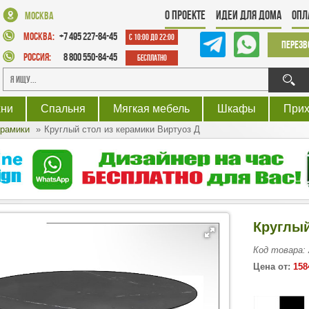
О проекте
Идеи для дома
Опл
Москва
Москва:
+7 495 227-84-45
с 10:00 до 22:00
Перезв
Россия:
8 800 550-84-45
Бесплатно
хни
Спальня
Мягкая мебель
Шкафы
При
ерамики
Круглый стол из керамики Виртуоз Д
Круглый
Код товара:
Цена от:
158