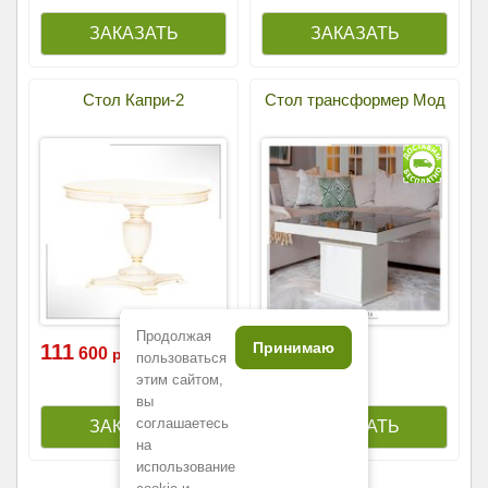
Стол Капри-2
Стол трансформер Мод
Продолжая
Принимаю
111
165
600
000
р.
р.
пользоваться
этим сайтом,
вы
соглашаетесь
на
использование