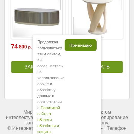
Продолжая
Принимаю
74
85
800
700
р.
р.
пользоваться
этим сайтом,
вы
соглашаетесь
на
использование
cookie и
обработку
данных в
соответствии
с
Политикой
Мир мебели России является объектом
сайта в
интеллектуальной собственности. Любое копирование
области
запрещено и преследуется по закону.
обработки и
© Интернет-магазин «
Мир мебели России
» | Телефон
защиты
+7 (495) 227-84-45.