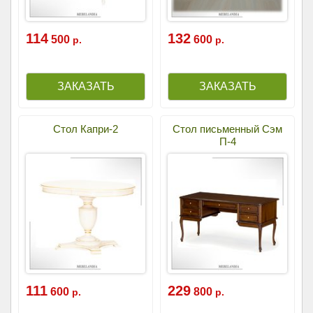
114
132
500
600
р.
р.
Стол Капри-2
Стол письменный Сэм
П-4
111
229
600
800
р.
р.