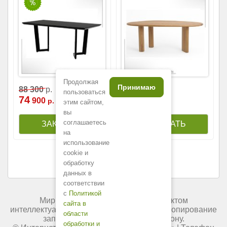
Продолжая
Принимаю
190
88
300
р.
200
р.
пользоваться
74
900
р.
этим сайтом,
вы
соглашаетесь
на
использование
cookie и
обработку
данных в
соответствии
с
Политикой
Мир мебели России является объектом
сайта в
интеллектуальной собственности. Любое копирование
области
запрещено и преследуется по закону.
обработки и