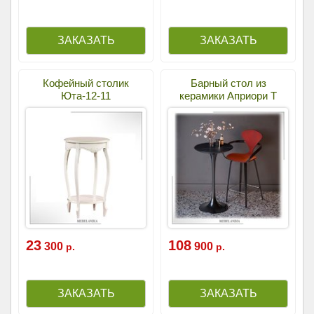
Кофейный столик
Барный стол из
Юта-12-11
керамики Априори Т
23
108
300
900
р.
р.