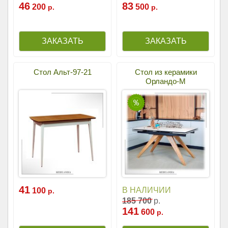
46
83
200
500
р.
р.
Стол Альт-97-21
Стол из керамики
Орландо-М
41
В НАЛИЧИИ
100
р.
185
700
р.
141
600
р.