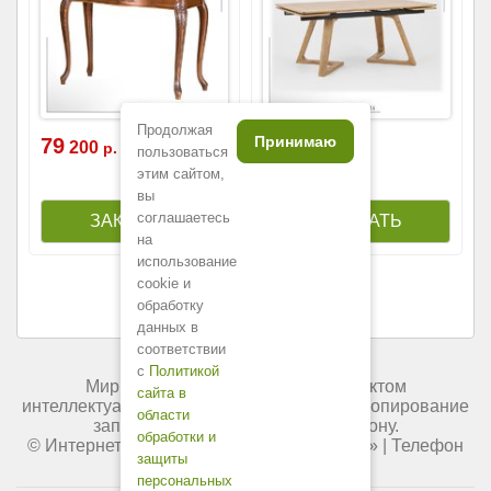
Продолжая
Принимаю
79
162
300
р.
200
р.
пользоваться
123
600
р.
этим сайтом,
вы
соглашаетесь
на
использование
cookie и
обработку
данных в
соответствии
с
Политикой
Мир мебели России является объектом
сайта в
интеллектуальной собственности. Любое копирование
области
запрещено и преследуется по закону.
обработки и
© Интернет-магазин «
Мир мебели России
» | Телефон
защиты
+7 (495) 227-84-45.
персональных